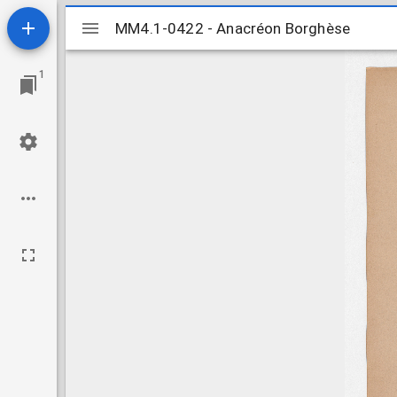
Visualiseur
MM4.1-0422 - Anacréon Borghèse
MM4.1-0422 - Anacréon Borghèse
📚 SCDI Montpellier
Mirador
1